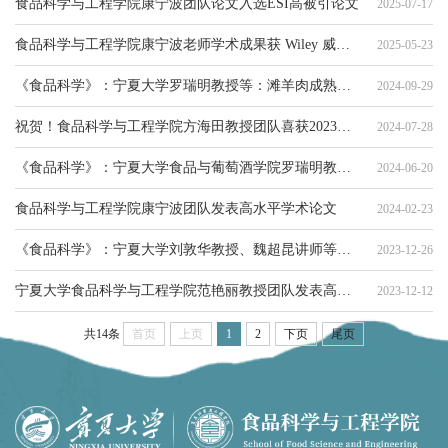
食品科学与工程学院康宁波团队论文入选ESI高被引论文
2025-07-17
食品科学与工程学院康宁波老师学术成果获 Wiley 威立中国高贡献作者奖
2025-05-23
《食品科学》：宁夏大学罗瑞明教授等：滩羊肉成熟过程中糖酵解与保水性之间的关系
2024-09-29
祝贺！食品科学与工程学院方海田教授团队喜获2023年度全国商业科技进步奖一等奖
2024-07-28
《食品科学》：宁夏大学食品与葡萄酒学院罗瑞明教授等：冷却滩羊肉的转录组学分析
2024-06-20
食品科学与工程学院康宁波团队发表高水平学术论文
2024-02-23
《食品科学》：宁夏大学刘敦华教授、魏超昆讲师等：GC-MS、DSA结合化学计量学分析稀奶油发酵过程中挥发性风味物质变化
2023-12-26
宁夏大学食品科学与工程学院范艳丽教授团队发表高水平论文：胶原蛋白和枸杞叶黄酮的功能复合物对叶黄素乳液稳定性的保护作用
2023-12-12
共14条
首页
上页
1
2
下页
尾页