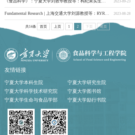
《食品科学》：宁夏大学刘敦华教授等：枸杞果实生长发育过程中寡糖代谢的蛋白组学分析
2023-09-23
Fundamental Research | 上海交通大学刘源教授等：RYR1通道—调控甜鲜物质感知信号的新通道
2023-08-28
共14条
首页
上页
1
2
下页
尾页
友情链接
宁夏大学本科生院
宁夏大学研究生院
宁夏大学科学技术研究院
宁夏大学图书馆
宁夏大学生命与食品学部
宁夏大学励行书院