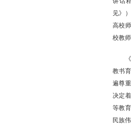
讲话
见》
高校
校教师
教书
遍尊
决定
等教
民族伟