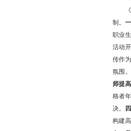
制。
职业
活动
传作
氛围
师提
格者
决。
构建