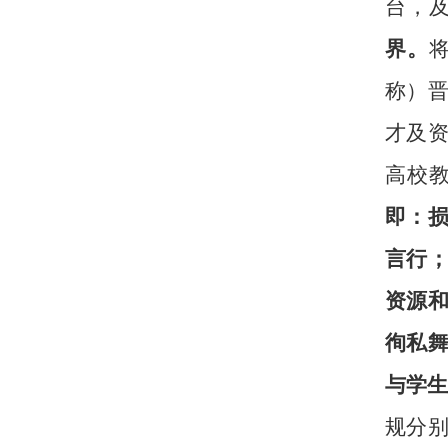
台，
界。
称）
才及
高校
即：
言行
资源
徇私
与学
规分