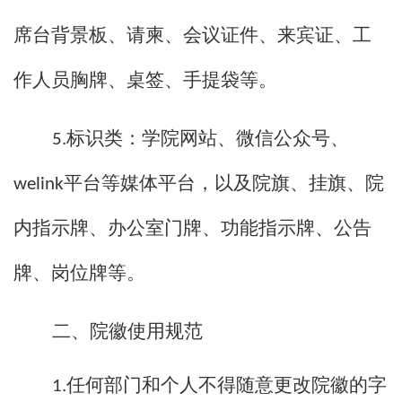
席台背景板、请柬、会议证件、来宾证、工
作人员胸牌、桌签、手提袋等。
标识类：
学院
网站、微信公众号、
5.
平台等媒体平台，以及
院
旗、挂旗、
院
welink
内指示牌、办公
室
门牌、功能指示牌、公告
牌、岗位牌等。
二、
院徽
使用规范
任何部门和个人不得随意更改
院徽
的字
1.