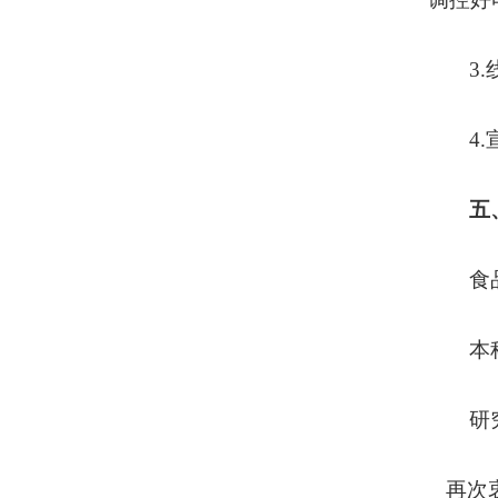
3
4
五
食
本
研
再次