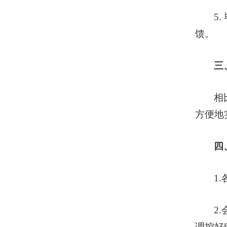
5
馈。
三
相
方便地
四
1
2
调控好