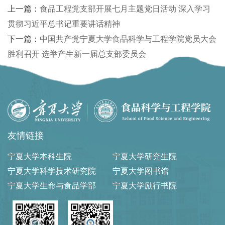
上一篇：
食品工程党支部开展七月主题党日活动 深入学习
贯彻习近平总书记重要讲话精神
下一篇：
中国共产党宁夏大学食品科学与工程学院党员大会
胜利召开 选举产生新一届总支部委员会
友情链接
宁夏大学本科生院
宁夏大学研究生院
宁夏大学科学技术研究院
宁夏大学图书馆
宁夏大学生命与食品学部
宁夏大学励行书院