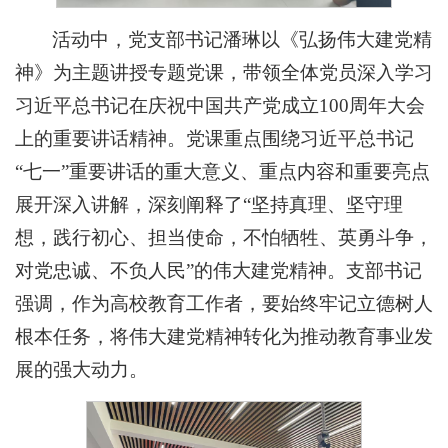
活动中，党支部书记潘琳以《弘扬伟大建党精
神》为主题讲授专题党课，带领全体党员深入学习
习近平总书记在庆祝中国共产党成立100周年大会
上的重要讲话精神。党课重点围绕习近平总书记
“七一”重要讲话的重大意义、重点内容和重要亮点
展开深入讲解，深刻阐释了“坚持真理、坚守理
想，践行初心、担当使命，不怕牺牲、英勇斗争，
对党忠诚、不负人民”的伟大建党精神。支部书记
强调，作为高校教育工作者，要始终牢记立德树人
根本任务，将伟大建党精神转化为推动教育事业发
展的强大动力。