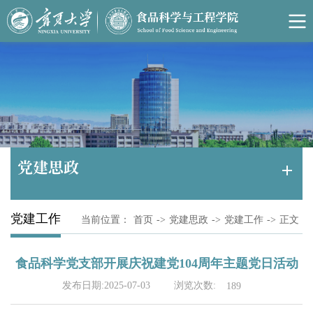
党建思政
党建工作
当前位置：
首页
->
党建思政
->
党建工作
->
正文
食品科学党支部开展庆祝建党104周年主题党日活动
浏览次数:
发布日期:2025-07-03
189